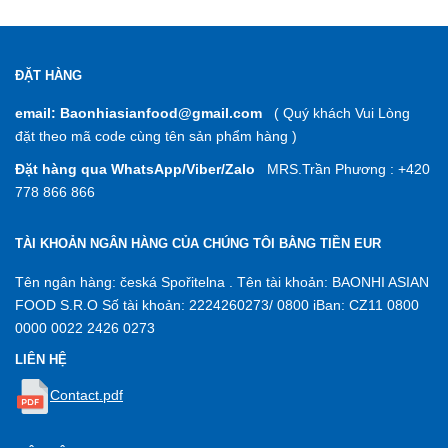
ĐẶT HÀNG
email: Baonhiasianfood@gmail.com
( Quý khách Vui Lòng
đặt theo mã code cùng tên sản phẩm hàng )
Đặt hàng qua WhatsApp/Viber/Zalo
MRS.Trần Phương : +420
778 866 866
TÀI KHOẢN NGÂN HÀNG CỦA CHÚNG TÔI BẰNG TIỀN EUR
Tên ngân hàng: česká Spořitelna . Tên tài khoản: BAONHI ASIAN
FOOD S.R.O Số tài khoản: 2224260273/ 0800 iBan: CZ11 0800
0000 0022 2426 0273
LIÊN HỆ
Contact.pdf