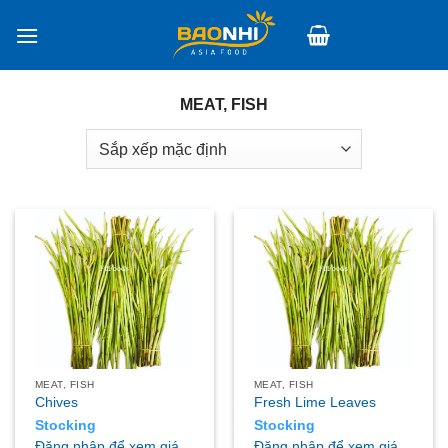
Skip
to
content
MEAT, FISH
MEAT, FISH
MEAT, FISH
Chives
Fresh Lime Leaves
Stocking
Stocking
Đăng nhập để xem giá
Đăng nhập để xem giá