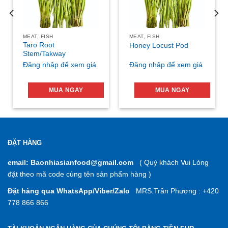
MEAT, FISH
MEAT, FISH
Taro Root
Honey Locust Pod
Stem/Takway
Đăng nhập để xem giá
Đăng nhập để xem giá
MUA NGAY
MUA NGAY
ĐẶT HÀNG
email: Baonhiasianfood@gmail.com
( Quý khách Vui Lòng
đặt theo mã code cùng tên sản phẩm hàng )
Đặt hàng qua WhatsApp/Viber/Zalo
MRS.Trần Phương : +420
778 866 866