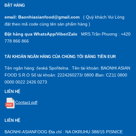
ĐẶT HÀNG
email: Baonhiasianfood@gmail.com
( Quý khách Vui Lòng
đặt theo mã code cùng tên sản phẩm hàng )
Đặt hàng qua WhatsApp/Viber/Zalo
MRS.Trần Phương : +420
778 866 866
TÀI KHOẢN NGÂN HÀNG CỦA CHÚNG TÔI BẰNG TIỀN EUR
Tên ngân hàng: česká Spořitelna . Tên tài khoản: BAONHI ASIAN
FOOD S.R.O Số tài khoản: 2224260273/ 0800 iBan: CZ11 0800
0000 0022 2426 0273
LIÊN HỆ
Contact.pdf
LIÊN HỆ
BAONHI-ASIANFOOG Địa chỉ : NA OKRUHU 388/15 PISNICE