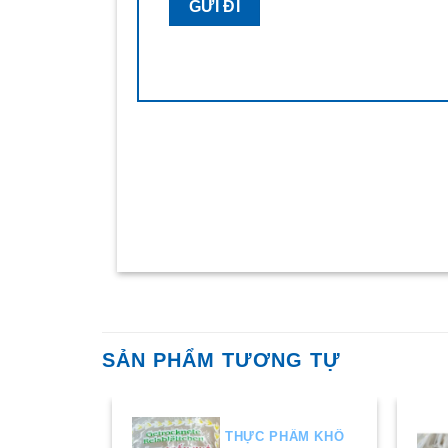
SẢN PHẨM TƯƠNG TỰ
HẨM KHÔ
THỰC PHẨM KHÔ