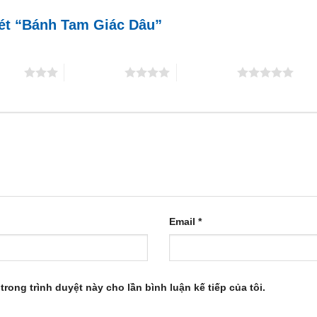
xét “Bánh Tam Giác Dâu”
5 sao
4 trên 5 sao
5 trên 5 sao
Email
*
trong trình duyệt này cho lần bình luận kế tiếp của tôi.