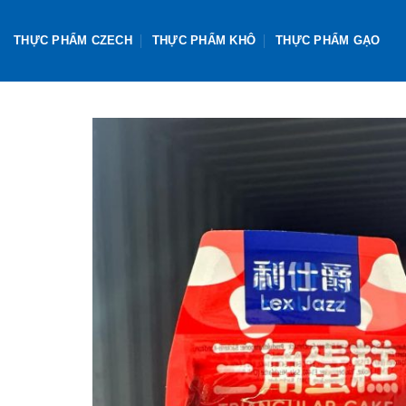
Skip
to
THỰC PHẨM CZECH
THỰC PHẨM KHÔ
THỰC PHẨM GẠO
content