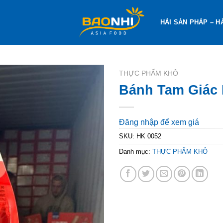
HẢI SẢN PHÁP – H
THỰC PHẨM KHÔ
Bánh Tam Giác
Đăng nhập để xem giá
SKU:
HK 0052
Danh mục:
THỰC PHẨM KHÔ