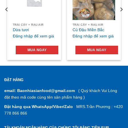
TRÁI CÂY + RAU AIR
TRÁI CÂY + RAU AIR
Dừa tươi
Củ Đậu Miền Bắc
Đăng nhập để xem giá
Đăng nhập để xem giá
MUA NGAY
MUA NGAY
ĐẶT HÀNG
email: Baonhiasianfood@gmail.com
( Quý khách Vui Lòng
đặt theo mã code cùng tên sản phẩm hàng )
Đặt hàng qua WhatsApp/Viber/Zalo
MRS.Trần Phương : +420
778 866 866
TÀI KHOẢN NGÂN HÀNG CỦA CHÚNG TÔI BẰNG TIỀN EUR