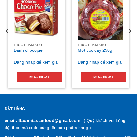
THỰC PHẨM KHÔ
THỰC PHẨM KHÔ
Bánh chocopie
Mứt cóc cay 250g
Đăng nhập để xem giá
Đăng nhập để xem giá
MUA NGAY
MUA NGAY
ĐẶT HÀNG
email: Baonhiasianfood@gmail.com
( Quý khách Vui Lòng
đặt theo mã code cùng tên sản phẩm hàng )