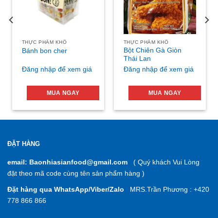
THỰC PHẨM KHÔ
THỰC PHẨM KHÔ
Bột Chiên Gà Giòn
Bánh bon cher
Thái Lan
Đăng nhập để xem giá
Đăng nhập để xem giá
MUA NGAY
MUA NGAY
ĐẶT HÀNG
email: Baonhiasianfood@gmail.com
( Quý khách Vui Lòng
đặt theo mã code cùng tên sản phẩm hàng )
Đặt hàng qua WhatsApp/Viber/Zalo
MRS.Trần Phương : +420
778 866 866