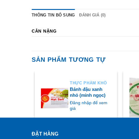
THÔNG TIN BỔ SUNG
ĐÁNH GIÁ (0)
CÂN NẶNG
SẢN PHẨM TƯƠNG TỰ
HẨM KHÔ
THỰC PHẨM KHÔ
 mè tôm +
Bánh đậu xanh
ắng
nhỏ (minh ngọc)
ập để xem
Đăng nhập để xem
giá
ĐẶT HÀNG