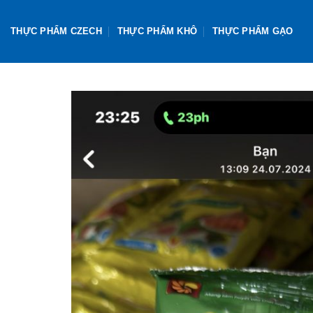
Skip
to
THỰC PHẨM CZECH
THỰC PHẨM KHÔ
THỰC PHẨM GẠO
content