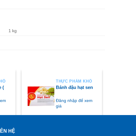
1 kg
KHÔ
THỰC PHẨM KHÔ
 (
Bánh đậu hạt sen
xem
Đăng nhập để xem
giá
IÊN HỆ