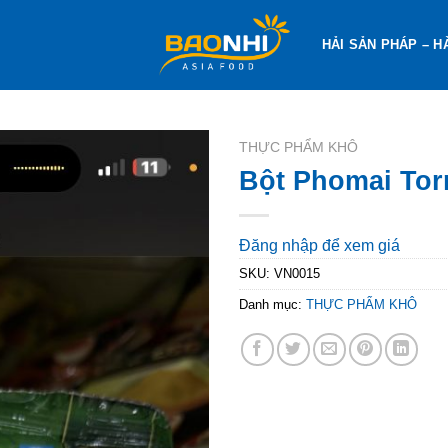
HẢI SẢN PHÁP – H
THỰC PHẨM KHÔ
Bột Phomai To
Đăng nhập để xem giá
SKU:
VN0015
Danh mục:
THỰC PHẨM KHÔ