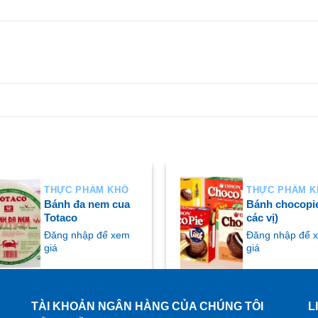
THỰC PHẨM KHÔ
THỰC PHẨM 
Bánh đa nem cua
Bánh chocopie
Totaco
các vị)
Đăng nhập để xem
Đăng nhập để 
giá
giá
TÀI KHOẢN NGÂN HÀNG CỦA CHÚNG TÔI
L