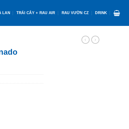
À LAN
TRÁI CÂY + RAU AIR
RAU VƯỜN CZ
DRINK
rnado