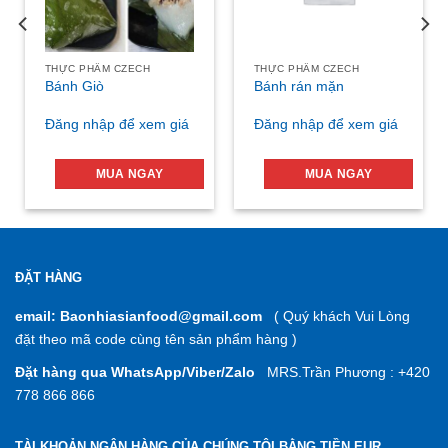
THỰC PHẨM CZECH
THỰC PHẨM CZECH
Bánh Giò
Bánh rán mặn
Đăng nhập để xem giá
Đăng nhập để xem giá
MUA NGAY
MUA NGAY
ĐẶT HÀNG
email: Baonhiasianfood@gmail.com
( Quý khách Vui Lòng
đặt theo mã code cùng tên sản phẩm hàng )
Đặt hàng qua WhatsApp/Viber/Zalo
MRS.Trần Phương : +420
778 866 866
TÀI KHOẢN NGÂN HÀNG CỦA CHÚNG TÔI BẰNG TIỀN EUR