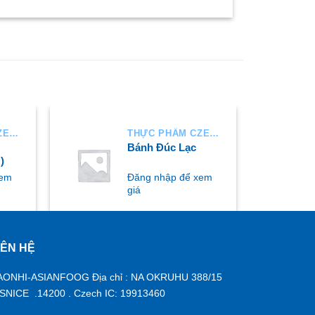
THỰC PHẨM CZECH
THỰC PHẨM CZECH
Bánh Đúc Lạc
)
xem
Đăng nhập để xem
giá
IÊN HỆ
MUA NGAY
AONHI-ASIANFOOG Địa chỉ : NA OKRUHU 388/15
ISNICE .14200 . Czech IC: 19913460