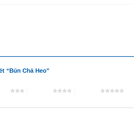
xét “Bún Chả Heo”
5 sao
4 trên 5 sao
5 trên 5 sao