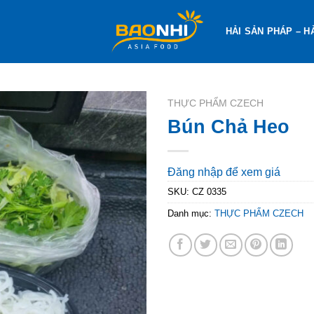
HẢI SẢN PHÁP – H
THỰC PHẨM CZECH
Bún Chả Heo
Đăng nhập để xem giá
SKU:
CZ 0335
Danh mục:
THỰC PHẨM CZECH