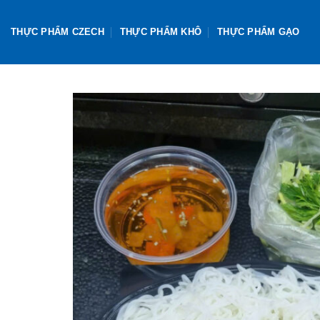
Skip
to
THỰC PHẨM CZECH
THỰC PHẨM KHÔ
THỰC PHẨM GẠO
content