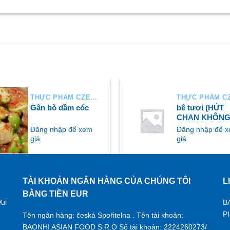
THỰC PHẨM CZECH
Gân bò dầm cóc
bê tươi (HÚT
CHAN KHÔNG
Đăng nhập để xem
Đăng nhập để 
giá
giá
TÀI KHOẢN NGÂN HÀNG CỦA CHÚNG TÔI
L
UA NGAY
MUA NGAY
BẰNG TIỀN EUR
ui
B
P
Tên ngân hàng: česká Spořitelna . Tên tài khoản:
BAONHI ASIAN FOOD S.R.O Số tài khoản: 2224260273/