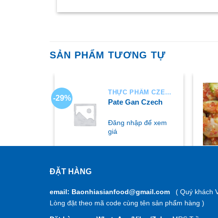
SẢN PHẨM TƯƠNG TỰ
THỰC PHẨM CZECH
THỰC PHẨM CZECH
-29%
ốn mộc
Pate Gan Czech
p để xem
Đăng nhập để xem
giá
ĐẶT HÀNG
MUA NGAY
M
email: Baonhiasianfood@gmail.com
( Quý khách V
Lòng đặt theo mã code cùng tên sản phẩm hàng )