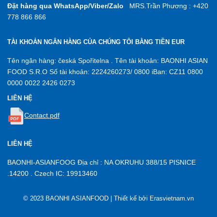
Đặt hàng qua WhatsApp/Viber/Zalo
MRS.Trần Phương : +420
778 866 866
TÀI KHOẢN NGÂN HÀNG CỦA CHÚNG TÔI BẰNG TIỀN EUR
Tên ngân hàng: česká Spořitelna . Tên tài khoản: BAONHI ASIAN
FOOD S.R.O Số tài khoản: 2224260273/ 0800 iBan: CZ11 0800
0000 0022 2426 0273
LIÊN HỆ
Contact.pdf
LIÊN HỆ
BAONHI-ASIANFOOG Địa chỉ : NA OKRUHU 388/15 PISNICE
.14200 . Czech IC: 19913460
© 2023 BAONHI ASIANFOOD | Thiết kế bởi
Erasvietnam.vn