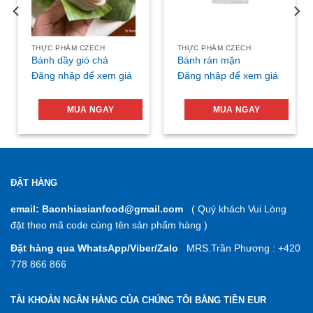
THỰC PHẨM CZECH
THỰC PHẨM CZECH
Bánh dầy giò chả
Bánh rán mặn
Đăng nhập để xem giá
Đăng nhập để xem giá
MUA NGAY
MUA NGAY
ĐẶT HÀNG
email: Baonhiasianfood@gmail.com
( Quý khách Vui Lòng
đặt theo mã code cùng tên sản phẩm hàng )
Đặt hàng qua WhatsApp/Viber/Zalo
MRS.Trần Phương : +420
778 866 866
TÀI KHOẢN NGÂN HÀNG CỦA CHÚNG TÔI BẰNG TIỀN EUR