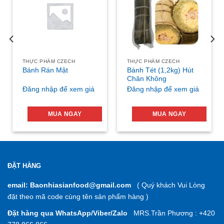
THỰC PHẨM CZECH
THỰC PHẨM CZECH
Bánh Tét (1,2kg) Hút
Bánh Rán Mật
Chân Không
Đăng nhập để xem giá
Đăng nhập để xem giá
MUA NGAY
MUA NGAY
ĐẶT HÀNG
email: Baonhiasianfood@gmail.com
( Quý khách Vui Lòng
đặt theo mã code cùng tên sản phẩm hàng )
Đặt hàng qua WhatsApp/Viber/Zalo
MRS.Trần Phương : +420