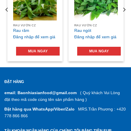
RAU VƯỜN CZ
RAU VƯỜN CZ
Rau răm
Rau ngót
Đăng nhập để xem giá
Đăng nhập để xem giá
MUA NGAY
MUA NGAY
ĐẶT HÀNG
email: Baonhiasianfood@gmail.com
( Quý khách Vui Lòng
đặt theo mã code cùng tên sản phẩm hàng )
Đặt hàng qua WhatsApp/Viber/Zalo
MRS.Trần Phương : +420
778 866 866
TÀI KHOẢN NGÂN HÀNG CỦA CHÚNG TÔI BẰNG TIỀN EUR