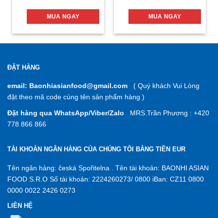
MUA NGAY
MUA NGAY
ĐẶT HÀNG
email: Baonhiasianfood@gmail.com
( Quý khách Vui Lòng
đặt theo mã code cùng tên sản phẩm hàng )
Đặt hàng qua WhatsApp/Viber/Zalo
MRS.Trần Phương : +420
778 866 866
TÀI KHOẢN NGÂN HÀNG CỦA CHÚNG TÔI BẰNG TIỀN EUR
Tên ngân hàng: česká Spořitelna . Tên tài khoản: BAONHI ASIAN
FOOD S.R.O Số tài khoản: 2224260273/ 0800 iBan: CZ11 0800
0000 0022 2426 0273
LIÊN HỆ