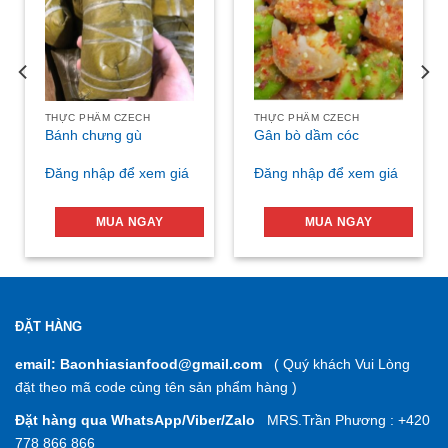
THỰC PHẨM CZECH
THỰC PHẨM CZECH
Bánh chưng gù
Gân bò dầm cóc
Đăng nhập để xem giá
Đăng nhập để xem giá
MUA NGAY
MUA NGAY
ĐẶT HÀNG
email: Baonhiasianfood@gmail.com
( Quý khách Vui Lòng
đặt theo mã code cùng tên sản phẩm hàng )
Đặt hàng qua WhatsApp/Viber/Zalo
MRS.Trần Phương : +420
778 866 866