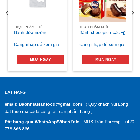
THỰC PHẨM KHÔ
THỰC PHẨM KHÔ
Bánh dừa nướng
Bánh chocopie ( các vị)
Đăng nhập để xem giá
Đăng nhập để xem giá
MUA NGAY
MUA NGAY
ĐẶT HÀNG
email: Baonhiasianfood@gmail.com
( Quý khách Vui Lòng
đặt theo mã code cùng tên sản phẩm hàng )
Đặt hàng qua WhatsApp/Viber/Zalo
MRS.Trần Phương : +420
778 866 866