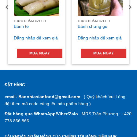
THỰC PHẨM CZECH
THỰC PHẨM CZECH
Bánh tẻ
Bánh chưng gù
Đăng nhập để xem giá
Đăng nhập để xem giá
MUA NGAY
MUA NGAY
ĐẶT HÀNG
email: Baonhiasianfood@gmail.com
( Quý khách Vui Lòng
đặt theo mã code cùng tên sản phẩm hàng )
Đặt hàng qua WhatsApp/Viber/Zalo
MRS.Trần Phương : +420
778 866 866
TÀI KHOẢN NGÂN HÀNG CỦA CHÚNG TÔI BẰNG TIỀN EUR