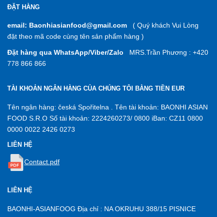
ĐẶT HÀNG
email: Baonhiasianfood@gmail.com
( Quý khách Vui Lòng
đặt theo mã code cùng tên sản phẩm hàng )
Đặt hàng qua WhatsApp/Viber/Zalo
MRS.Trần Phương : +420
778 866 866
TÀI KHOẢN NGÂN HÀNG CỦA CHÚNG TÔI BẰNG TIỀN EUR
Tên ngân hàng: česká Spořitelna . Tên tài khoản: BAONHI ASIAN
FOOD S.R.O Số tài khoản: 2224260273/ 0800 iBan: CZ11 0800
0000 0022 2426 0273
LIÊN HỆ
Contact.pdf
LIÊN HỆ
BAONHI-ASIANFOOG Địa chỉ : NA OKRUHU 388/15 PISNICE