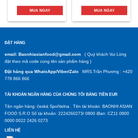
MUA NGAY
MUA NGAY
ĐẶT HÀNG
email: Baonhiasianfood@gmail.com
( Quý khách Vui Lòng
đặt theo mã code cùng tên sản phẩm hàng )
Đặt hàng qua WhatsApp/Viber/Zalo
MRS.Trần Phương : +420
778 866 866
TÀI KHOẢN NGÂN HÀNG CỦA CHÚNG TÔI BẰNG TIỀN EUR
Tên ngân hàng: česká Spořitelna . Tên tài khoản: BAONHI ASIAN
FOOD S.R.O Số tài khoản: 2224260273/ 0800 iBan: CZ11 0800
0000 0022 2426 0273
LIÊN HỆ