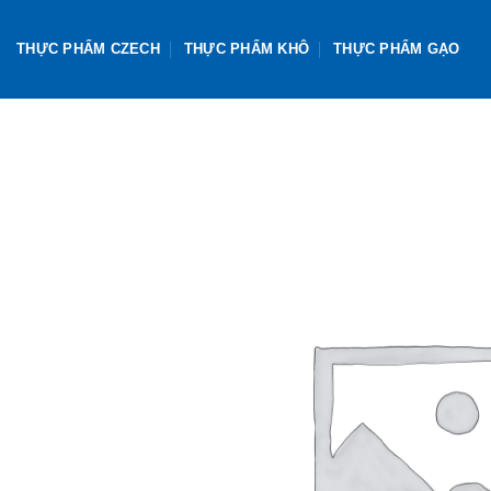
Skip
to
THỰC PHẨM CZECH
THỰC PHẨM KHÔ
THỰC PHẨM GẠO
content