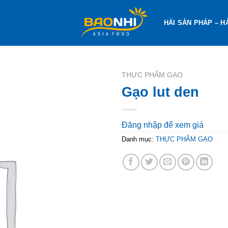
HẢI SẢN PHÁP – H
THỰC PHẨM GẠO
Gạo lut den
Đăng nhập để xem giá
Danh mục:
THỰC PHẨM GẠO