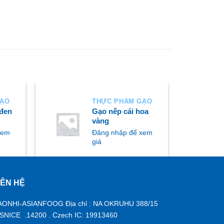
GẠO
THỰC PHẨM GẠO
 đen
Gạo nếp cái hoa
vàng
xem
Đăng nhập để xem
giá
IÊN HỆ
MUA NGAY
AONHI-ASIANFOOG Địa chỉ : NA OKRUHU 388/15
ISNICE .14200 . Czech IC: 19913460