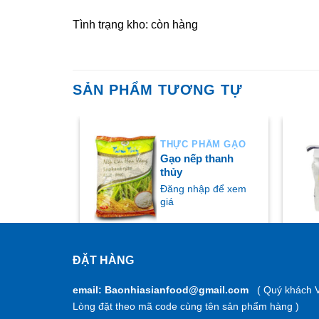
Tình trạng kho: còn hàng
SẢN PHẨM TƯƠNG TỰ
HẨM GẠO
THỰC PHẨM GẠO
c thọ đỏ
Gạo nếp thanh
thủy
ập để xem
Đăng nhập để xem
giá
ĐẶT HÀNG
MUA NGAY
M
email: Baonhiasianfood@gmail.com
( Quý khách V
Lòng đặt theo mã code cùng tên sản phẩm hàng )