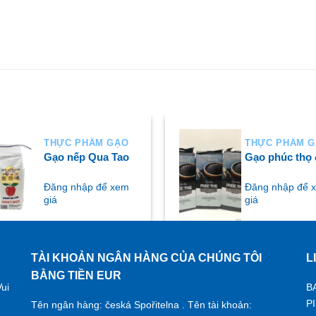
THỰC PHẨM GẠO
THỰC PHẨM 
Gạo nếp Qua Tao
Gạo phúc thọ
Đăng nhập để xem
Đăng nhập để 
giá
giá
TÀI KHOẢN NGÂN HÀNG CỦA CHÚNG TÔI
L
UA NGAY
MUA NGAY
BẰNG TIỀN EUR
ui
B
P
Tên ngân hàng: česká Spořitelna . Tên tài khoản: