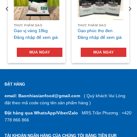
THỰC PHẨM GẠO
THỰC PHẨM GẠO
Gạo vj vàng 18kg
Gạo phúc thọ đen
Đăng nhập để xem giá
Đăng nhập để xem giá
MUA NGAY
MUA NGAY
ĐẶT HÀNG
email: Baonhiasianfood@gmail.com
( Quý khách Vui Lòng
đặt theo mã code cùng tên sản phẩm hàng )
Đặt hàng qua WhatsApp/Viber/Zalo
MRS.Trần Phương : +420
778 866 866
TÀI KHOẢN NGÂN HÀNG CỦA CHÚNG TÔI BẰNG TIỀN EUR