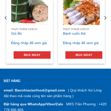
THỰC PHẨM CZECH
THỰC PHẨM CZECH
Giò Bò
Bánh cuốn thịt
Đăng nhập để xem giá
Đăng nhập để xem giá
MUA NGAY
MUA NGAY
ĐẶT HÀNG
email: Baonhiasianfood@gmail.com
( Quý khách Vui Lòng
đặt theo mã code cùng tên sản phẩm hàng )
Đặt hàng qua WhatsApp/Viber/Zalo
MRS.Trần Phương : +420
778 866 866