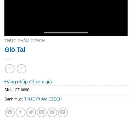
THỰC PHẨM CZECH
Giò Tai
Đăng nhập để xem giá
SKU:
CZ 0090
Danh mục:
THỰC PHẨM CZECH