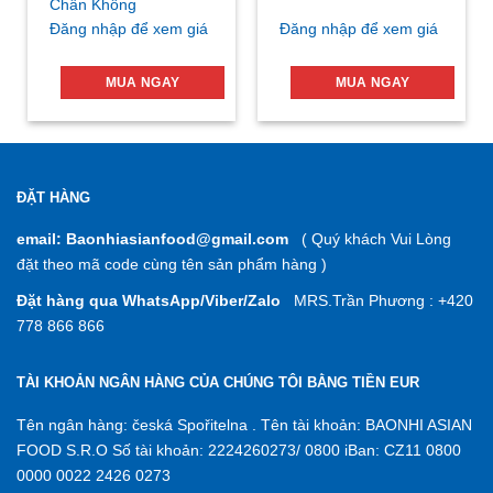
Chân Không
Đăng nhập để xem giá
Đăng nhập để xem giá
MUA NGAY
MUA NGAY
ĐẶT HÀNG
email: Baonhiasianfood@gmail.com
( Quý khách Vui Lòng
đặt theo mã code cùng tên sản phẩm hàng )
Đặt hàng qua WhatsApp/Viber/Zalo
MRS.Trần Phương : +420
778 866 866
TÀI KHOẢN NGÂN HÀNG CỦA CHÚNG TÔI BẰNG TIỀN EUR
Tên ngân hàng: česká Spořitelna . Tên tài khoản: BAONHI ASIAN
FOOD S.R.O Số tài khoản: 2224260273/ 0800 iBan: CZ11 0800
0000 0022 2426 0273