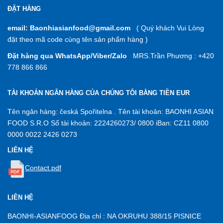
ĐẶT HÀNG
email: Baonhiasianfood@gmail.com
( Quý khách Vui Lòng
đặt theo mã code cùng tên sản phẩm hàng )
Đặt hàng qua WhatsApp/Viber/Zalo
MRS.Trần Phương : +420
778 866 866
TÀI KHOẢN NGÂN HÀNG CỦA CHÚNG TÔI BẰNG TIỀN EUR
Tên ngân hàng: česká Spořitelna . Tên tài khoản: BAONHI ASIAN
FOOD S.R.O Số tài khoản: 2224260273/ 0800 iBan: CZ11 0800
0000 0022 2426 0273
LIÊN HỆ
Contact.pdf
LIÊN HỆ
BAONHI-ASIANFOOG Địa chỉ : NA OKRUHU 388/15 PISNICE