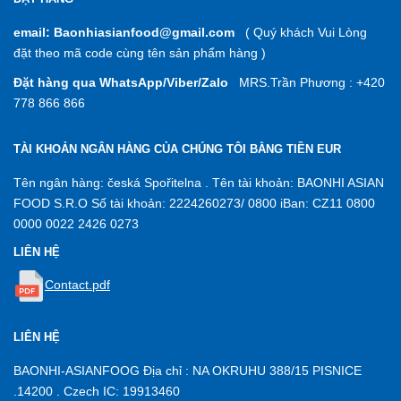
email: Baonhiasianfood@gmail.com
( Quý khách Vui Lòng
đặt theo mã code cùng tên sản phẩm hàng )
Đặt hàng qua WhatsApp/Viber/Zalo
MRS.Trần Phương : +420
778 866 866
TÀI KHOẢN NGÂN HÀNG CỦA CHÚNG TÔI BẰNG TIỀN EUR
Tên ngân hàng: česká Spořitelna . Tên tài khoản: BAONHI ASIAN
FOOD S.R.O Số tài khoản: 2224260273/ 0800 iBan: CZ11 0800
0000 0022 2426 0273
LIÊN HỆ
Contact.pdf
LIÊN HỆ
BAONHI-ASIANFOOG Địa chỉ : NA OKRUHU 388/15 PISNICE
.14200 . Czech IC: 19913460