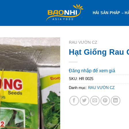
HẢI SẢN PHÁP – H
RAU VƯỜN CZ
Hạt Giống Rau 
Đăng nhập để xem giá
SKU:
HR 0025
Danh mục:
RAU VƯỜN CZ