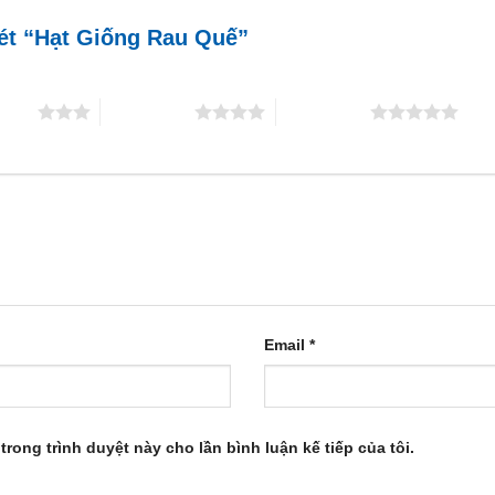
xét “Hạt Giống Rau Quế”
5 sao
4 trên 5 sao
5 trên 5 sao
Email
*
trong trình duyệt này cho lần bình luận kế tiếp của tôi.