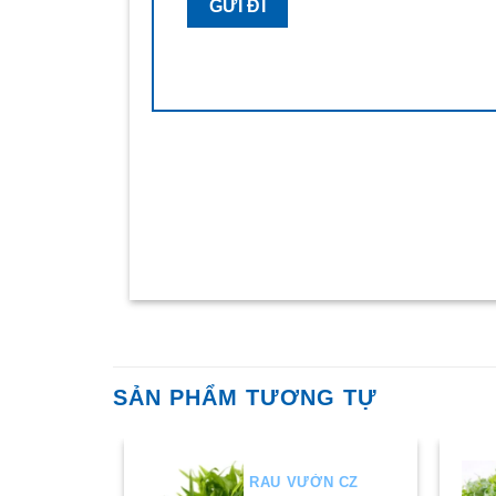
SẢN PHẨM TƯƠNG TỰ
ỜN CZ
RAU VƯỜN CZ