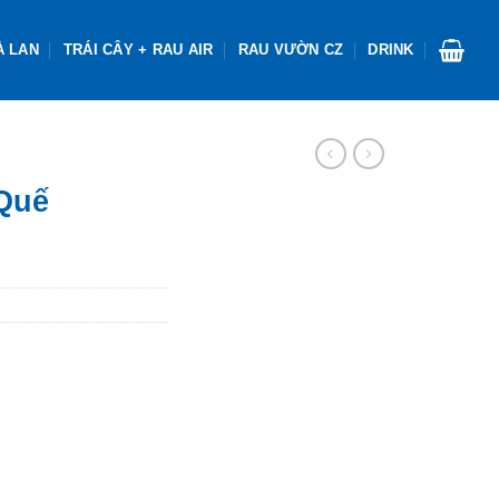
À LAN
TRÁI CÂY + RAU AIR
RAU VƯỜN CZ
DRINK
Quế