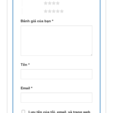
4 trên 5 sao
5 trên 5 sao
Đánh giá của bạn
*
Tên
*
Email
*
Lưu tên của tôi, email, và trang web