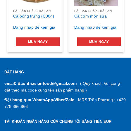
HẢI SẢN PHÁP - HÀ LAN
HẢI SẢN PHÁP - HÀ LAN
Cá bống trứng (C004)
Cá cơm mờn sữa
Đăng nhập để xem giá
Đăng nhập để xem giá
MUA NGAY
MUA NGAY
ĐẶT HÀNG
email: Baonhiasianfood@gmail.com
( Quý khách Vui Lòng
đặt theo mã code cùng tên sản phẩm hàng )
Đặt hàng qua WhatsApp/Viber/Zalo
MRS.Trần Phương : +420
778 866 866
TÀI KHOẢN NGÂN HÀNG CỦA CHÚNG TÔI BẰNG TIỀN EUR