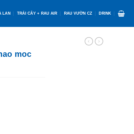
À LAN
TRÁI CÂY + RAU AIR
RAU VƯỜN CZ
DRINK
hao moc