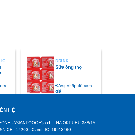
KHÔ
DRINK
h
Sữa ông thọ
h
xem
Đăng nhập để xem
giá
IÊN HỆ
MUA NGAY
AONHI-ASIANFOOG Địa chỉ : NA OKRUHU 388/15
ISNICE .14200 . Czech IC: 19913460