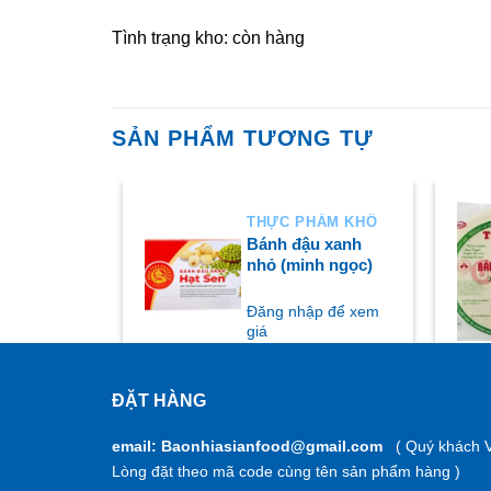
Tình trạng kho: còn hàng
SẢN PHẨM TƯƠNG TỰ
HẨM KHÔ
THỰC PHẨM KHÔ
h tôm
Bánh đậu xanh
nhỏ (minh ngọc)
ập để xem
Đăng nhập để xem
giá
ĐẶT HÀNG
MUA NGAY
M
email: Baonhiasianfood@gmail.com
( Quý khách V
Lòng đặt theo mã code cùng tên sản phẩm hàng )