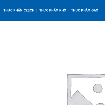
Skip
to
THỰC PHẨM CZECH
THỰC PHẨM KHÔ
THỰC PHẨM GẠO
content