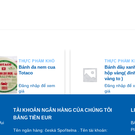
THỰC PHẨM KHÔ
THỰC PHẨM 
Bánh đa nem cua
Bánh đâụ xan
Totaco
hộp vàng( đỉn
vàng to )
Đăng nhập để xem
Đăng nhập để 
giá
giá
TÀI KHOẢN NGÂN HÀNG CỦA CHÚNG TÔI
L
UA NGAY
MUA NGAY
BẰNG TIỀN EUR
ui
B
P
Tên ngân hàng: česká Spořitelna . Tên tài khoản: