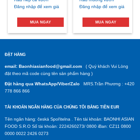
Đăng nhập để xem giá
Đăng nhập để xem giá
MUA NGAY
MUA NGAY
ĐẶT HÀNG
email: Baonhiasianfood@gmail.com
( Quý khách Vui Lòng
đặt theo mã code cùng tên sản phẩm hàng )
Đặt hàng qua WhatsApp/Viber/Zalo
MRS.Trần Phương : +420
778 866 866
TÀI KHOẢN NGÂN HÀNG CỦA CHÚNG TÔI BẰNG TIỀN EUR
Tên ngân hàng: česká Spořitelna . Tên tài khoản: BAONHI ASIAN
FOOD S.R.O Số tài khoản: 2224260273/ 0800 iBan: CZ11 0800
0000 0022 2426 0273