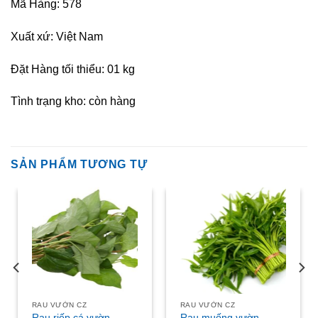
Mã Hàng: 578
Xuất xứ: Việt Nam
Đặt Hàng tối thiểu: 01 kg
Tình trạng kho: còn hàng
SẢN PHẨM TƯƠNG TỰ
RAU VƯỜN CZ
RAU VƯỜN CZ
Rau riếp cá vườn
Rau muống vườn