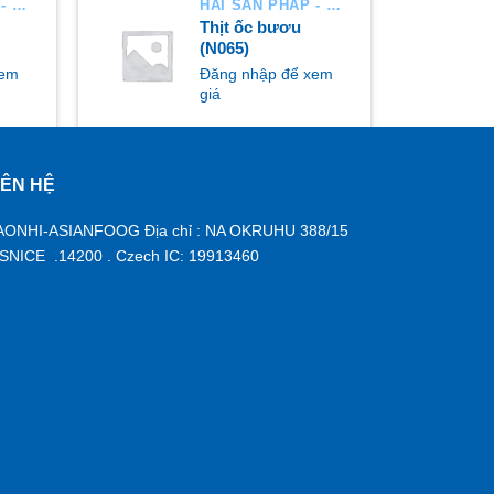
HẢI SẢN PHÁP - HÀ LAN
HẢI SẢN PHÁP - HÀ LAN
Thịt ốc bươu
(N065)
xem
Đăng nhập để xem
giá
IÊN HỆ
MUA NGAY
AONHI-ASIANFOOG Địa chỉ : NA OKRUHU 388/15
ISNICE .14200 . Czech IC: 19913460