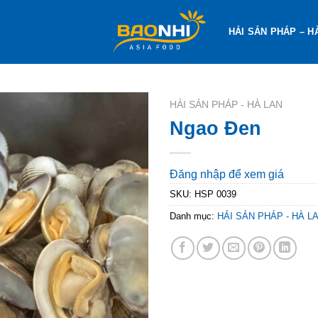
HẢI SẢN PHÁP – H
HẢI SẢN PHÁP - HÀ LAN
Ngao Đen
Đăng nhập để xem giá
SKU:
HSP 0039
Danh mục:
HẢI SẢN PHÁP - HÀ L