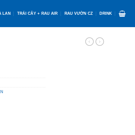
À LAN
TRÁI CÂY + RAU AIR
RAU VƯỜN CZ
DRINK
AN