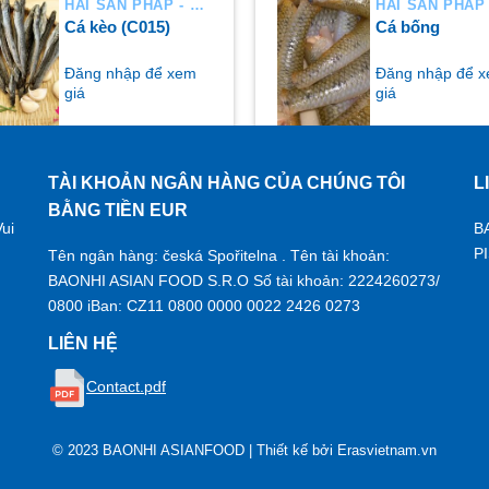
HẢI SẢN PHÁP - HÀ LAN
Cá kèo (C015)
Cá bống
Đăng nhập để xem
Đăng nhập để 
giá
giá
TÀI KHOẢN NGÂN HÀNG CỦA CHÚNG TÔI
L
UA NGAY
MUA NGAY
BẰNG TIỀN EUR
ui
B
P
Tên ngân hàng: česká Spořitelna . Tên tài khoản:
BAONHI ASIAN FOOD S.R.O Số tài khoản: 2224260273/
0800 iBan: CZ11 0800 0000 0022 2426 0273
LIÊN HỆ
Contact.pdf
© 2023 BAONHI ASIANFOOD | Thiết kế bởi
Erasvietnam.vn