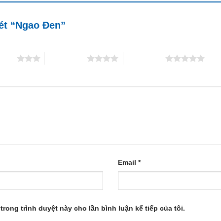
xét “Ngao Đen”
5 sao
4 trên 5 sao
5 trên 5 sao
Email
*
trong trình duyệt này cho lần bình luận kế tiếp của tôi.