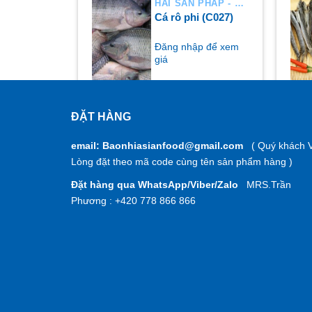
HẢI SẢN PHÁP - HÀ LAN
HẢI SẢN PHÁP - HÀ LAN
ớp gia vị
Cá rô phi (C027)
00g
p để xem
Đăng nhập để xem
giá
ĐẶT HÀNG
MUA NGAY
M
email: Baonhiasianfood@gmail.com
( Quý khách V
Lòng đặt theo mã code cùng tên sản phẩm hàng )
Đặt hàng qua WhatsApp/Viber/Zalo
MRS.Trần
Phương : +420 778 866 866