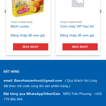
THỰC PHẨM KHÔ
THỰC PHẨM KHÔ
Bánh custas
Cơm cháy VIP Gạo lứt
Đăng nhập để xem giá
Đăng nhập để xem giá
MUA NGAY
MUA NGAY
ĐẶT HÀNG
email: Baonhiasianfood@gmail.com
( Quý khách Vui Lòng
đặt theo mã code cùng tên sản phẩm hàng )
Đặt hàng qua WhatsApp/Viber/Zalo
MRS.Trần Phương : +420
778 866 866