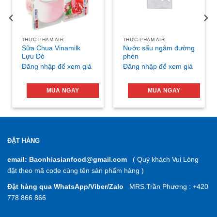
THỰC PHẨM AIR
THỰC PHẨM AIR
Sữa Chua Vinamilk
Nước sấu ngâm đường
Lựu Đỏ
phèn
Đăng nhập để xem giá
Đăng nhập để xem giá
MUA NGAY
MUA NGAY
ĐẶT HÀNG
email: Baonhiasianfood@gmail.com
( Quý khách Vui Lòng
đặt theo mã code cùng tên sản phẩm hàng )
Đặt hàng qua WhatsApp/Viber/Zalo
MRS.Trần Phương : +420
778 866 866