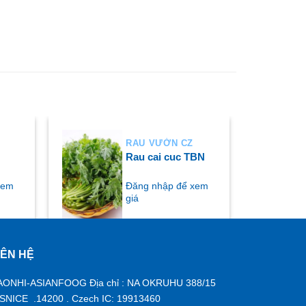
RAU VƯỜN CZ
Rau cai cuc TBN
xem
Đăng nhập để xem
giá
IÊN HỆ
MUA NGAY
AONHI-ASIANFOOG Địa chỉ : NA OKRUHU 388/15
ISNICE .14200 . Czech IC: 19913460