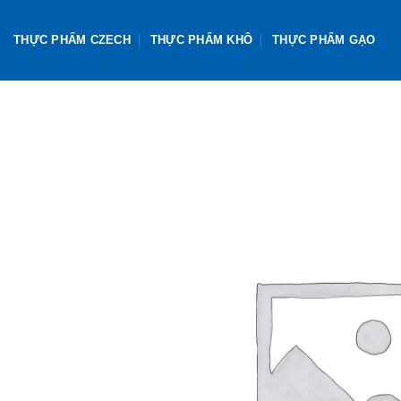
Skip
to
THỰC PHẨM CZECH
THỰC PHẨM KHÔ
THỰC PHẨM GẠO
content