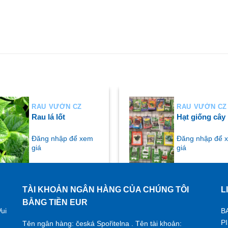
RAU VƯỜN CZ
RAU VƯỜN CZ
Rau lá lốt
Hạt giống cây
Đăng nhập để xem
Đăng nhập để 
giá
giá
TÀI KHOẢN NGÂN HÀNG CỦA CHÚNG TÔI
L
UA NGAY
MUA NGAY
BẰNG TIỀN EUR
ui
B
P
Tên ngân hàng: česká Spořitelna . Tên tài khoản: