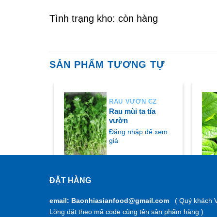
Tình trạng kho: còn hàng
SẢN PHẨM TƯƠNG TỰ
ỜN CZ
RAU VƯỜN CZ
ương
Rau mùi ta tía
vườn
ập để xem
Đăng nhập để xem
giá
ĐẶT HÀNG
MUA NGAY
M
email: Baonhiasianfood@gmail.com
( Quý khách V
Lòng đặt theo mã code cùng tên sản phẩm hàng )