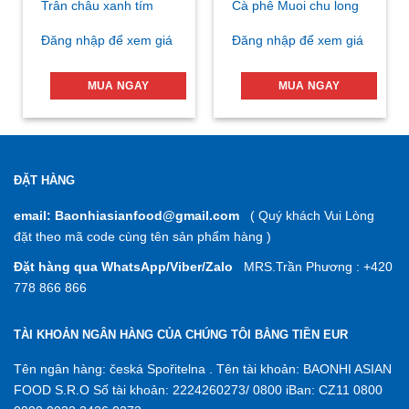
Trân châu xanh tím
Cà phê Muoi chu long
Đăng nhập để xem giá
Đăng nhập để xem giá
MUA NGAY
MUA NGAY
ĐẶT HÀNG
email: Baonhiasianfood@gmail.com
( Quý khách Vui Lòng
đặt theo mã code cùng tên sản phẩm hàng )
Đặt hàng qua WhatsApp/Viber/Zalo
MRS.Trần Phương : +420
778 866 866
TÀI KHOẢN NGÂN HÀNG CỦA CHÚNG TÔI BẰNG TIỀN EUR
Tên ngân hàng: česká Spořitelna . Tên tài khoản: BAONHI ASIAN
FOOD S.R.O Số tài khoản: 2224260273/ 0800 iBan: CZ11 0800