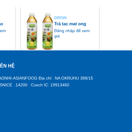
DRINK
ao
Trà tac mat ong
xem
Đăng nhập để xem
giá
IÊN HỆ
MUA NGAY
AONHI-ASIANFOOG Địa chỉ : NA OKRUHU 388/15
ISNICE .14200 . Czech IC: 19913460