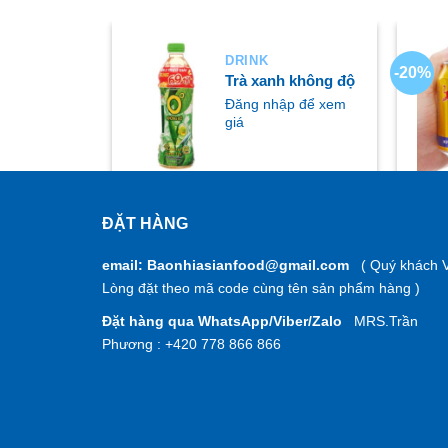
DRINK
-20%
ing
Trà xanh không độ
ập để xem
Đăng nhập để xem
giá
ĐẶT HÀNG
MUA NGAY
M
email: Baonhiasianfood@gmail.com
( Quý khách V
Lòng đặt theo mã code cùng tên sản phẩm hàng )
Đặt hàng qua WhatsApp/Viber/Zalo
MRS.Trần
Phương : +420 778 866 866