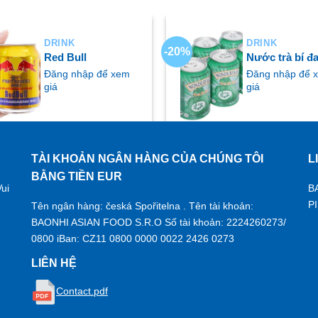
DRINK
DRINK
-20%
Red Bull
Nước trà bí đ
Đăng nhập để xem
Đăng nhập để 
giá
giá
TÀI KHOẢN NGÂN HÀNG CỦA CHÚNG TÔI
L
UA NGAY
MUA NGAY
BẰNG TIỀN EUR
ui
B
P
Tên ngân hàng: česká Spořitelna . Tên tài khoản:
BAONHI ASIAN FOOD S.R.O Số tài khoản: 2224260273/
0800 iBan: CZ11 0800 0000 0022 2426 0273
LIÊN HỆ
Contact.pdf