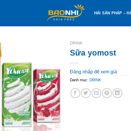
HẢI SẢN PHÁP – H
DRINK
Sữa yomost
Đăng nhập để xem giá
Danh mục:
DRINK