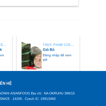
THỰC PHẨM CZECH
THỰC PHẨM CZECH
h
Giò Bò
xem
Đăng nhập để xem
giá
IÊN HỆ
MUA NGAY
AONHI-ASIANFOOG Địa chỉ : NA OKRUHU 388/15
ISNICE .14200 . Czech IC: 19913460