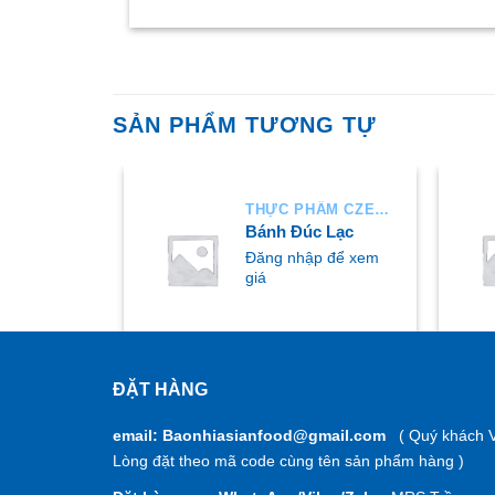
SẢN PHẨM TƯƠNG TỰ
THỰC PHẨM CZECH
THỰC PHẨM CZECH
n thịt
Bánh Đúc Lạc
p để xem
Đăng nhập để xem
giá
ĐẶT HÀNG
MUA NGAY
M
email: Baonhiasianfood@gmail.com
( Quý khách V
Lòng đặt theo mã code cùng tên sản phẩm hàng )