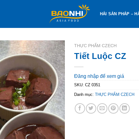
HẢI SẢN PHÁP – H
THỰC PHẨM CZECH
Tiết Luộc CZ
Đăng nhập để xem giá
SKU:
CZ 0351
Danh mục:
THỰC PHẨM CZECH