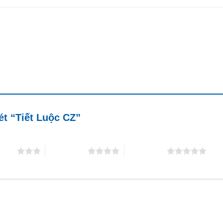
ét “Tiết Luộc CZ”
5 sao
4 trên 5 sao
5 trên 5 sao