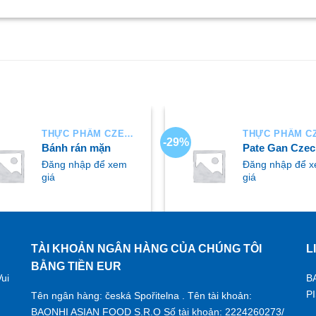
THỰC PHẨM CZECH
-29%
Bánh rán mặn
Pate Gan Czec
Đăng nhập để xem
Đăng nhập để 
giá
giá
TÀI KHOẢN NGÂN HÀNG CỦA CHÚNG TÔI
L
UA NGAY
MUA NGAY
BẰNG TIỀN EUR
ui
B
P
Tên ngân hàng: česká Spořitelna . Tên tài khoản:
BAONHI ASIAN FOOD S.R.O Số tài khoản: 2224260273/