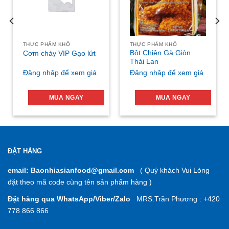
THỰC PHẨM KHÔ
THỰC PHẨM KHÔ
Bột Chiên Gà Giòn
Cơm cháy VIP Gạo lứt
Thái Lan
Đăng nhập để xem giá
Đăng nhập để xem giá
MUA NGAY
MUA NGAY
ĐẶT HÀNG
email: Baonhiasianfood@gmail.com
( Quý khách Vui Lòng
đặt theo mã code cùng tên sản phẩm hàng )
Đặt hàng qua WhatsApp/Viber/Zalo
MRS.Trần Phương : +420
778 866 866