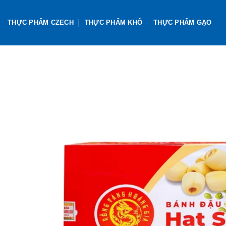
Skip
to
THỰC PHẨM CZECH
THỰC PHẨM KHÔ
THỰC PHẨM GẠO
content