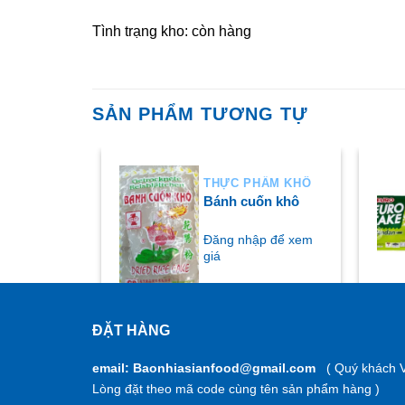
Tình trạng kho: còn hàng
SẢN PHẨM TƯƠNG TỰ
HẨM KHÔ
THỰC PHẨM KHÔ
 cay 250g
Bánh cuốn khô
ập để xem
Đăng nhập để xem
giá
ĐẶT HÀNG
MUA NGAY
M
email: Baonhiasianfood@gmail.com
( Quý khách V
Lòng đặt theo mã code cùng tên sản phẩm hàng )