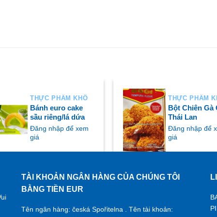
THỰC PHẨM KHÔ
THỰC PHẨM 
Bánh euro cake
Bột Chiên Gà 
sầu riêng/lá dứa
Thái Lan
Đăng nhập để xem
Đăng nhập để 
giá
giá
TÀI KHOẢN NGÂN HÀNG CỦA CHÚNG TÔI
L
UA NGAY
MUA NGAY
BẰNG TIỀN EUR
ui
B
P
Tên ngân hàng: česká Spořitelna . Tên tài khoản: