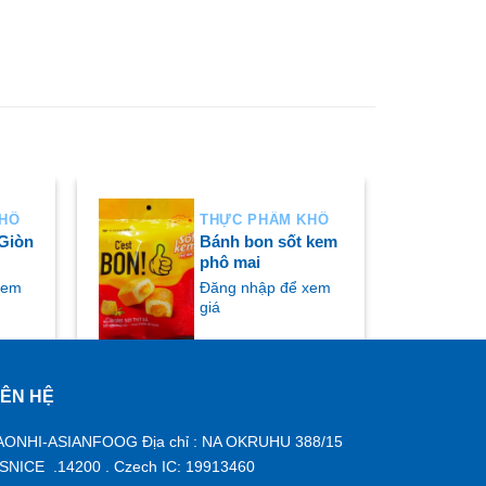
KHÔ
THỰC PHẨM KHÔ
Giòn
Bánh bon sốt kem
phô mai
xem
Đăng nhập để xem
giá
IÊN HỆ
MUA NGAY
AONHI-ASIANFOOG Địa chỉ : NA OKRUHU 388/15
ISNICE .14200 . Czech IC: 19913460