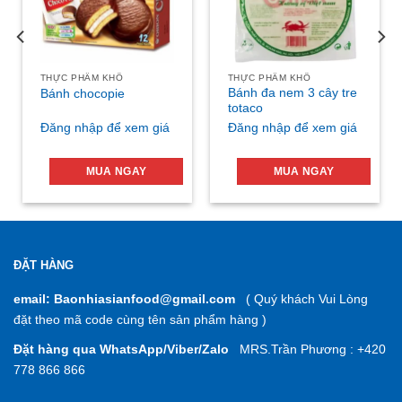
THỰC PHẨM KHÔ
THỰC PHẨM KHÔ
Bánh đa nem 3 cây tre
Bánh chocopie
totaco
Đăng nhập để xem giá
Đăng nhập để xem giá
MUA NGAY
MUA NGAY
ĐẶT HÀNG
email: Baonhiasianfood@gmail.com
( Quý khách Vui Lòng
đặt theo mã code cùng tên sản phẩm hàng )
Đặt hàng qua WhatsApp/Viber/Zalo
MRS.Trần Phương : +420
778 866 866