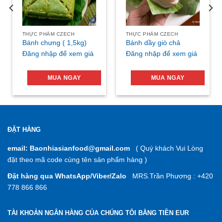
THỰC PHẨM CZECH
THỰC PHẨM CZECH
Bánh chưng ( 1,5kg)
Bánh dầy giò chả
Đăng nhập để xem giá
Đăng nhập để xem giá
MUA NGAY
MUA NGAY
ĐẶT HÀNG
email: Baonhiasianfood@gmail.com
( Quý khách Vui Lòng
đặt theo mã code cùng tên sản phẩm hàng )
Đặt hàng qua WhatsApp/Viber/Zalo
MRS.Trần Phương : +420
778 866 866
TÀI KHOẢN NGÂN HÀNG CỦA CHÚNG TÔI BẰNG TIỀN EUR