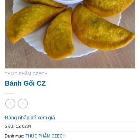
THỰC PHẨM CZECH
Bánh Gối CZ
Đăng nhập để xem giá
SKU:
CZ 0284
Danh mục:
THỰC PHẨM CZECH