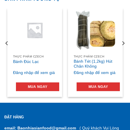
THỰC PHẨM CZECH
THỰC PHẨM CZECH
Bánh Tét (1,2kg) Hút
Bánh Đúc Lạc
Chân Không
Đăng nhập để xem giá
Đăng nhập để xem giá
MUA NGAY
MUA NGAY
ĐẶT HÀNG
email: Baonhiasianfood@gmail.com
( Quý khách Vui Lòng