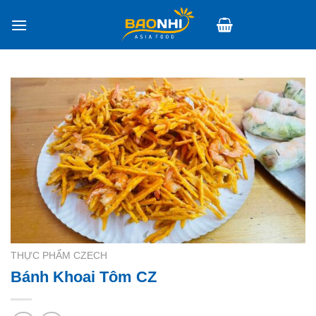
Skip
to
content
THỰC PHẨM CZECH
Bánh Khoai Tôm CZ