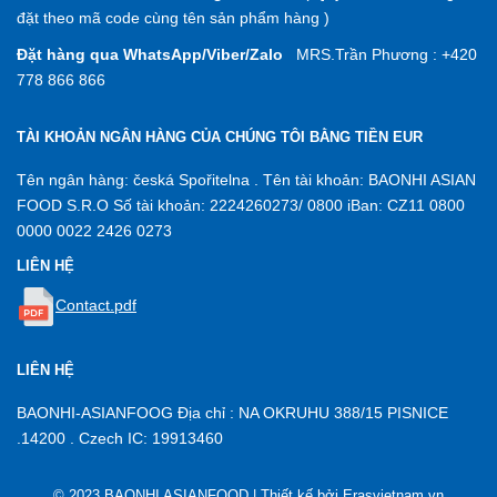
đặt theo mã code cùng tên sản phẩm hàng )
Đặt hàng qua WhatsApp/Viber/Zalo
MRS.Trần Phương : +420
778 866 866
TÀI KHOẢN NGÂN HÀNG CỦA CHÚNG TÔI BẰNG TIỀN EUR
Tên ngân hàng: česká Spořitelna . Tên tài khoản: BAONHI ASIAN
FOOD S.R.O Số tài khoản: 2224260273/ 0800 iBan: CZ11 0800
0000 0022 2426 0273
LIÊN HỆ
Contact.pdf
LIÊN HỆ
BAONHI-ASIANFOOG Địa chỉ : NA OKRUHU 388/15 PISNICE
.14200 . Czech IC: 19913460
© 2023 BAONHI ASIANFOOD | Thiết kế bởi
Erasvietnam.vn