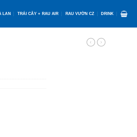
À LAN
TRÁI CÂY + RAU AIR
RAU VƯỜN CZ
DRINK
n