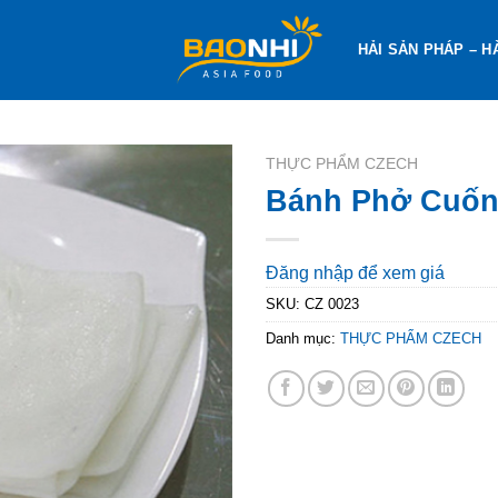
HẢI SẢN PHÁP – H
THỰC PHẨM CZECH
Bánh Phở Cuố
Đăng nhập để xem giá
SKU:
CZ 0023
Danh mục:
THỰC PHẨM CZECH