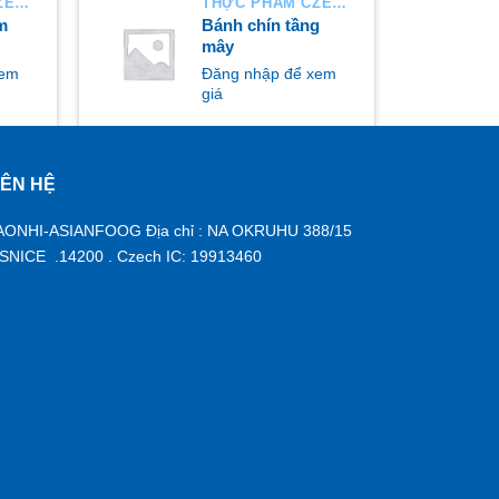
THỰC PHẨM CZECH
THỰC PHẨM CZECH
m
Bánh chín tầng
mây
xem
Đăng nhập để xem
giá
IÊN HỆ
MUA NGAY
AONHI-ASIANFOOG Địa chỉ : NA OKRUHU 388/15
ISNICE .14200 . Czech IC: 19913460