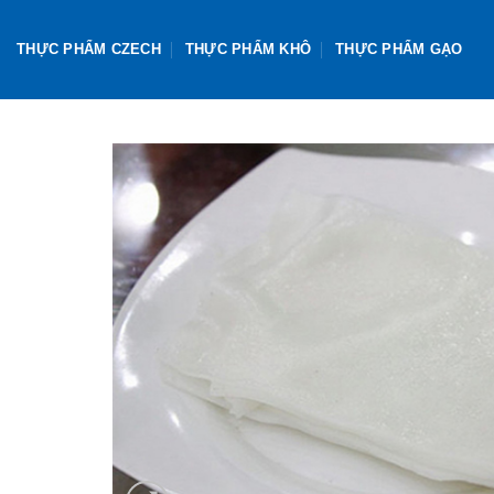
Skip
to
THỰC PHẨM CZECH
THỰC PHẨM KHÔ
THỰC PHẨM GẠO
content