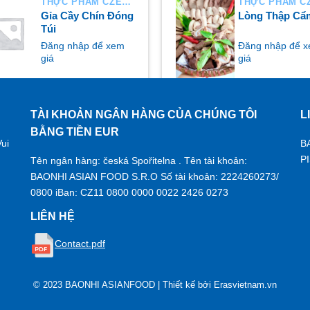
THỰC PHẨM CZECH
Gỉa Cầy Chín Đóng
Lòng Thập Cẩ
Túi
Đăng nhập để xem
Đăng nhập để 
giá
giá
TÀI KHOẢN NGÂN HÀNG CỦA CHÚNG TÔI
L
UA NGAY
MUA NGAY
BẰNG TIỀN EUR
ui
B
P
Tên ngân hàng: česká Spořitelna . Tên tài khoản:
BAONHI ASIAN FOOD S.R.O Số tài khoản: 2224260273/
0800 iBan: CZ11 0800 0000 0022 2426 0273
LIÊN HỆ
Contact.pdf
© 2023 BAONHI ASIANFOOD | Thiết kế bởi
Erasvietnam.vn