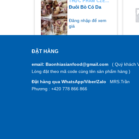
THỰC PHẨM CZECH
THỰC PHẨM CZECH
n thịt
Đuôi Bò Có Da
p để xem
Đăng nhập để xem
giá
ĐẶT HÀNG
MUA NGAY
M
email: Baonhiasianfood@gmail.com
( Quý khách V
Lòng đặt theo mã code cùng tên sản phẩm hàng )
Đặt hàng qua WhatsApp/Viber/Zalo
MRS.Trần
Phương : +420 778 866 866