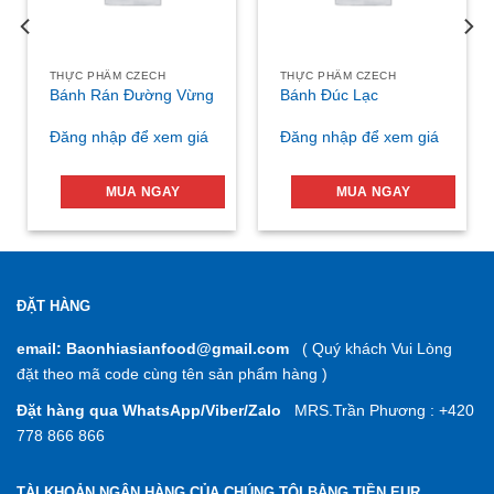
THỰC PHẨM CZECH
THỰC PHẨM CZECH
Bánh Rán Đường Vừng
Bánh Đúc Lạc
Đăng nhập để xem giá
Đăng nhập để xem giá
MUA NGAY
MUA NGAY
ĐẶT HÀNG
email: Baonhiasianfood@gmail.com
( Quý khách Vui Lòng
đặt theo mã code cùng tên sản phẩm hàng )
Đặt hàng qua WhatsApp/Viber/Zalo
MRS.Trần Phương : +420
778 866 866
TÀI KHOẢN NGÂN HÀNG CỦA CHÚNG TÔI BẰNG TIỀN EUR