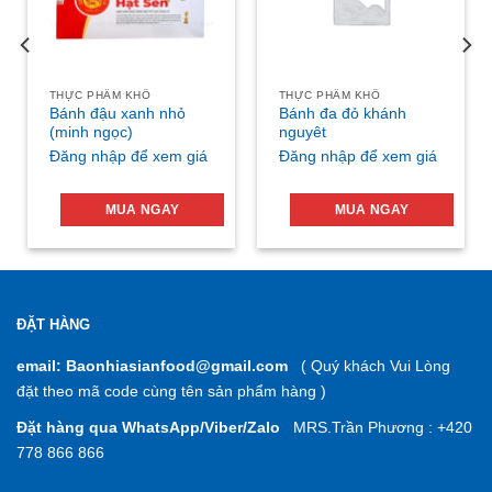
THỰC PHẨM KHÔ
THỰC PHẨM KHÔ
Bánh đậu xanh nhỏ
Bánh đa đỏ khánh
(minh ngọc)
nguyêt
Đăng nhập để xem giá
Đăng nhập để xem giá
MUA NGAY
MUA NGAY
ĐẶT HÀNG
email: Baonhiasianfood@gmail.com
( Quý khách Vui Lòng
đặt theo mã code cùng tên sản phẩm hàng )
Đặt hàng qua WhatsApp/Viber/Zalo
MRS.Trần Phương : +420
778 866 866