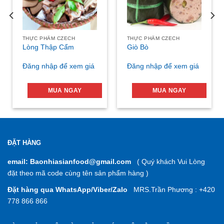
THỰC PHẨM CZECH
THỰC PHẨM CZECH
Lòng Thập Cẩm
Giò Bò
Đăng nhập để xem giá
Đăng nhập để xem giá
MUA NGAY
MUA NGAY
ĐẶT HÀNG
email: Baonhiasianfood@gmail.com
( Quý khách Vui Lòng
đặt theo mã code cùng tên sản phẩm hàng )
Đặt hàng qua WhatsApp/Viber/Zalo
MRS.Trần Phương : +420
778 866 866