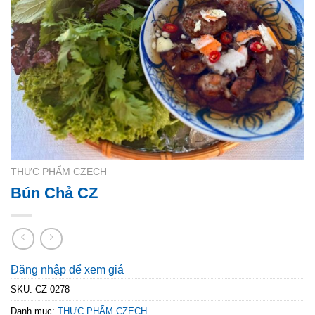
THỰC PHẨM CZECH
Bún Chả CZ
Đăng nhập để xem giá
SKU:
CZ 0278
Danh mục:
THỰC PHẨM CZECH