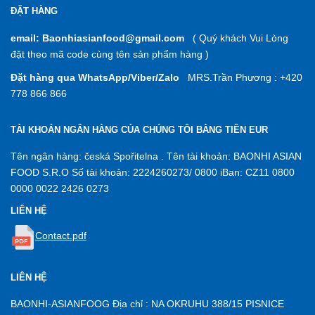
ĐẶT HÀNG
email: Baonhiasianfood@gmail.com
( Quý khách Vui Lòng
đặt theo mã code cùng tên sản phẩm hàng )
Đặt hàng qua WhatsApp/Viber/Zalo
MRS.Trần Phương : +420
778 866 866
TÀI KHOẢN NGÂN HÀNG CỦA CHÚNG TÔI BẰNG TIỀN EUR
Tên ngân hàng: česká Spořitelna . Tên tài khoản: BAONHI ASIAN
FOOD S.R.O Số tài khoản: 2224260273/ 0800 iBan: CZ11 0800
0000 0022 2426 0273
LIÊN HỆ
Contact.pdf
LIÊN HỆ
BAONHI-ASIANFOOG Địa chỉ : NA OKRUHU 388/15 PISNICE