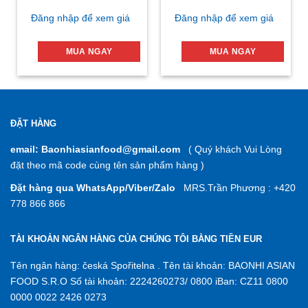
Đăng nhập để xem giá
Đăng nhập để xem giá
MUA NGAY
MUA NGAY
ĐẶT HÀNG
email: Baonhiasianfood@gmail.com
( Quý khách Vui Lòng
đặt theo mã code cùng tên sản phẩm hàng )
Đặt hàng qua WhatsApp/Viber/Zalo
MRS.Trần Phương : +420
778 866 866
TÀI KHOẢN NGÂN HÀNG CỦA CHÚNG TÔI BẰNG TIỀN EUR
Tên ngân hàng: česká Spořitelna . Tên tài khoản: BAONHI ASIAN
FOOD S.R.O Số tài khoản: 2224260273/ 0800 iBan: CZ11 0800
0000 0022 2426 0273