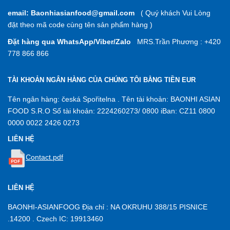
email: Baonhiasianfood@gmail.com
( Quý khách Vui Lòng
đặt theo mã code cùng tên sản phẩm hàng )
Đặt hàng qua WhatsApp/Viber/Zalo
MRS.Trần Phương : +420
778 866 866
TÀI KHOẢN NGÂN HÀNG CỦA CHÚNG TÔI BẰNG TIỀN EUR
Tên ngân hàng: česká Spořitelna . Tên tài khoản: BAONHI ASIAN
FOOD S.R.O Số tài khoản: 2224260273/ 0800 iBan: CZ11 0800
0000 0022 2426 0273
LIÊN HỆ
Contact.pdf
LIÊN HỆ
BAONHI-ASIANFOOG Địa chỉ : NA OKRUHU 388/15 PISNICE
.14200 . Czech IC: 19913460