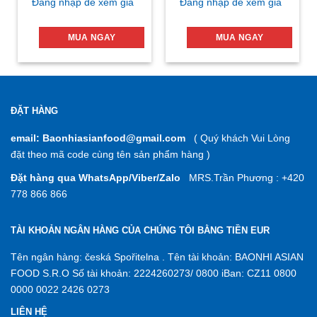
Đăng nhập để xem giá
Đăng nhập để xem giá
MUA NGAY
MUA NGAY
ĐẶT HÀNG
email: Baonhiasianfood@gmail.com
( Quý khách Vui Lòng
đặt theo mã code cùng tên sản phẩm hàng )
Đặt hàng qua WhatsApp/Viber/Zalo
MRS.Trần Phương : +420
778 866 866
TÀI KHOẢN NGÂN HÀNG CỦA CHÚNG TÔI BẰNG TIỀN EUR
Tên ngân hàng: česká Spořitelna . Tên tài khoản: BAONHI ASIAN
FOOD S.R.O Số tài khoản: 2224260273/ 0800 iBan: CZ11 0800
0000 0022 2426 0273
LIÊN HỆ